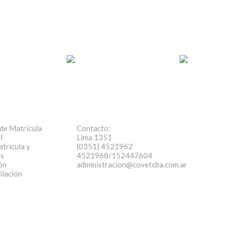
de Matrícula
Contacto:
l
Lima 1351
trícula y
(0351) 4521962
os
4521968/152447604
ón
administracion@covetcba.com.ar
ilación