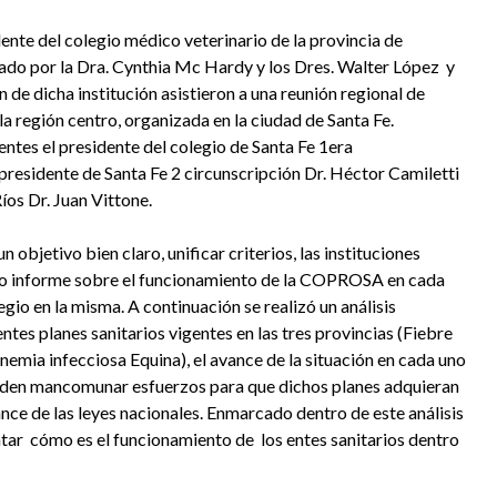
dente del colegio médico veterinario de la provincia de
o por la Dra. Cynthia Mc Hardy y los Dres. Walter López y
de dicha institución asistieron a una reunión regional de
a región centro, organizada en la ciudad de Santa Fe.
ntes el presidente del colegio de Santa Fe 1era
presidente de Santa Fe 2 circunscripción Dr. Héctor Camiletti
íos Dr. Juan Vittone.
 objetivo bien claro, unificar criterios, las instituciones
o informe sobre el funcionamiento de la COPROSA en cada
egio en la misma. A continuación se realizó un análisis
entes planes sanitarios vigentes en las tres provincias (Fiebre
nemia infecciosa Equina), el avance de la situación en cada uno
ueden mancomunar esfuerzos para que dichos planes adquieran
ance de las leyes nacionales. Enmarcado dentro de este análisis
ar cómo es el funcionamiento de los entes sanitarios dentro