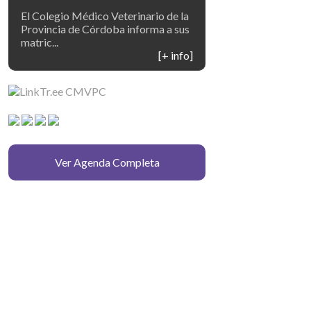
El Colegio Médico Veterinario de la
Provincia de Córdoba informa a sus
matric...
[+ info]
Ver Agenda Completa