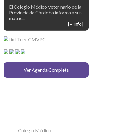
El Colegio Médico Veterinario de la
Provincia de Córdoba informa a sus
matric...
[+ info]
Ver Agenda Completa
Colegio Médico