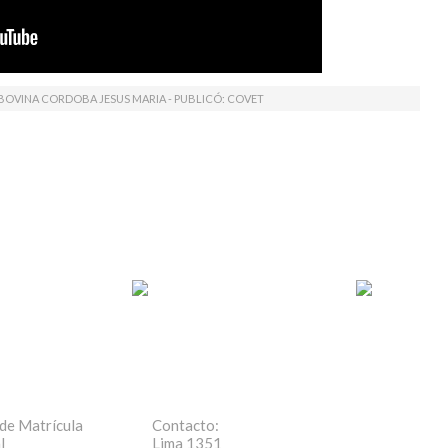
BOVINA CORDOBA JESUS MARIA - PUBLICÓ:
COVET
de Matrícula
Contacto:
l
Lima 1351