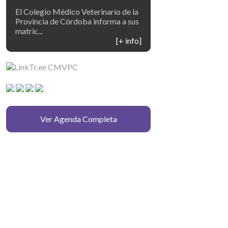
El Colegio Médico Veterinario de la
Provincia de Córdoba informa a sus
matric...
[+ info]
Ver Agenda Completa