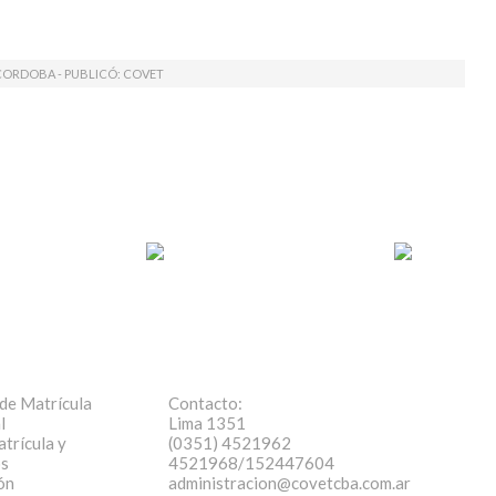
 CORDOBA - PUBLICÓ:
COVET
de Matrícula
Contacto:
l
Lima 1351
trícula y
(0351) 4521962
os
4521968/152447604
ón
administracion@covetcba.com.ar