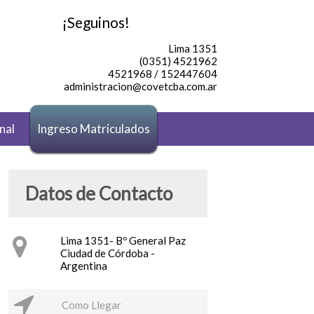
¡Seguinos!
Lima 1351
(0351) 4521962
4521968 / 152447604
administracion@covetcba.com.ar
nal
Ingreso Matriculados
Datos de Contacto
Lima 1351- Bº General Paz
Ciudad de Córdoba -
Argentina
Como Llegar